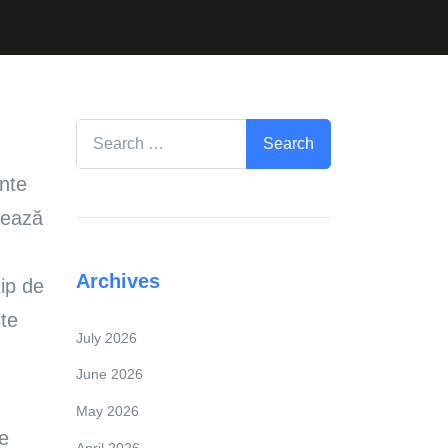
Search for:
ente
nează
Archives
tip de
ste
July 2026
June 2026
May 2026
de
April 2026