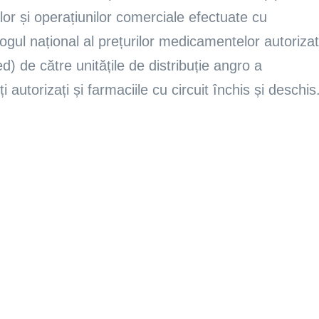
ilor și operațiunilor comerciale efectuate cu
ul național al prețurilor medicamentelor autoriza
 de către unitățile de distribuție angro a
 autorizați și farmaciile cu circuit închis și deschis