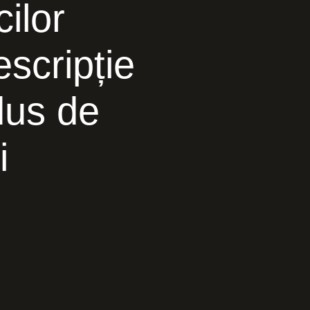
cilor
escripție
odus de
i