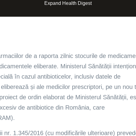
Expand Health Digest
armaciilor de a raporta zilnic stocurile de medicam
dicamentele eliberate. Ministerul Sănătății intențio
ală în cazul antibioticelor, inclusiv datele de
e eliberează și ale medicilor prescriptori, pe un nou 
proiect de ordin elaborat de Ministerul Sănătății, e
excesiv de antibiotice din România, care
(RAM).
ii nr. 1.345/2016 (cu modificările ulterioare) preve