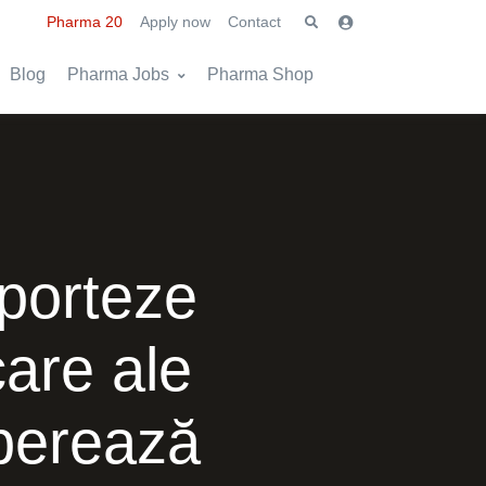
Pharma 20
Apply now
Contact
Blog
Pharma Jobs
Pharma Shop
aporteze
care ale
iberează