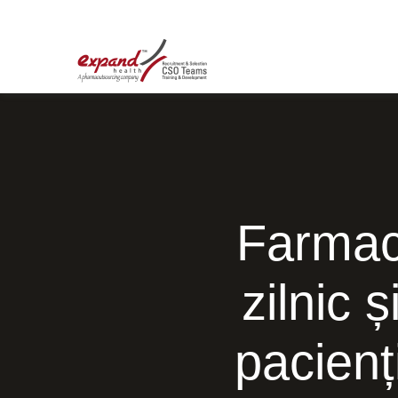
Farmaci
zilnic 
pacienț