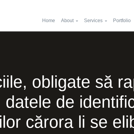
Home
About
Services
Portfolio
ile, obligate să r
și datele de identifi
ilor cărora li se el