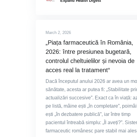
Expand Health Digest
March 2, 2026
„Piața farmaceutică în România,
2026: între presiunea bugetară,
controlul cheltuielilor și nevoia de
acces real la tratament“
Dacă începutul anului 2026 ar avea un mot
sănătate, acesta ar putea fi: „Stabilitate pri
actualizări succesive”. Exact ca în viață: az
pe listă, mâine ești „în completare”, poimâ
ești „în dezbatere publică”, iar între timp
pacientul întreabă simplu: „Îl aveți?”. Sist
farmaceutic românesc pare stabil mai ales