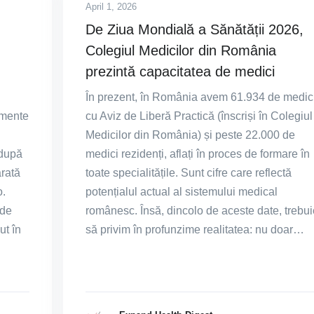
April 1, 2026
De Ziua Mondială a Sănătății 2026,
Colegiul Medicilor din România
prezintă capacitatea de medici
În prezent, în România avem 61.934 de medic
amente
cu Aviz de Liberă Practică (înscriși în Colegiul
l
Medicilor din România) și peste 22.000 de
 după
medici rezidenți, aflați în proces de formare în
arată
toate specialitățile. Sunt cifre care reflectă
o.
potențialul actual al sistemului medical
 de
românesc. Însă, dincolo de aceste date, trebui
ut în
să privim în profunzime realitatea: nu doar…