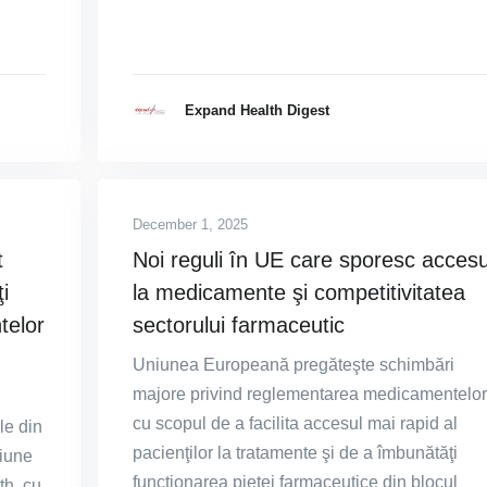
Expand Health Digest
December 1, 2025
t
Noi reguli în UE care sporesc accesu
i
la medicamente şi competitivitatea
telor
sectorului farmaceutic
Uniunea Europeană pregăteşte schimbări
majore privind reglementarea medicamentelor
cu scopul de a facilita accesul mai rapid al
le din
pacienţilor la tratamente şi de a îmbunătăţi
iune
funcţionarea pieţei farmaceutice din blocul
th, cu