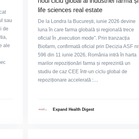
noul ciclu global al industriei farma și
life sciences real estate
cat
ul sau
De la Londra la București, iunie 2026 devine
i de
luna în care farma globală și regională trece
tia,
oficial în „execution mode”. Prin tranzacția
e ale
Biofarm, confirmată oficial prin Decizia ASF nr
596 din 11 iunie 2026, România intră în harta
mec
marilor repoziționări farma și reprezintă un
studiu de caz CEE într-un ciclu global de
repoziționare accelerată :…
Expand Health Digest