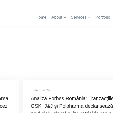
Home
About
Services
Portfolio
June 1, 2026
area
Analiză Forbes România: Tranzacțiil
ncez
GSK, J&J și Polpharma declanșează