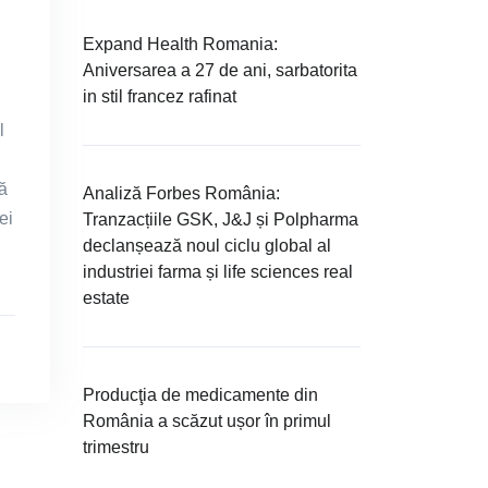
Expand Health Romania:
Aniversarea a 27 de ani, sarbatorita
in stil francez rafinat
i
l
ă
Analiză Forbes România:
ei
Tranzacțiile GSK, J&J și Polpharma
declanșează noul ciclu global al
industriei farma și life sciences real
estate
Producţia de medicamente din
România a scăzut ușor în primul
trimestru