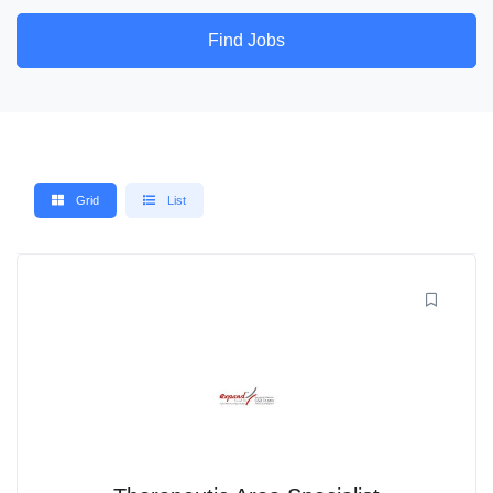
Find Jobs
Grid
List